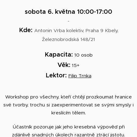
sobota 6. května
10:00-17:00
-
Kde:
Antonin Vrba kolektiv, Praha 9 Kbely,
Železnobrodská 148/21
Kapacita:
10 osob
Věk:
15+
Lektor:
Filip Trnka
Workshop pro všechny, kteří chtějí prozkoumat hranice
své tvorby, trochu si zaexperimentovat se svými smysly i
kreslícím tělem.
Účastník pozoruje jak jeho kresebná výpověď při
zdánlivě snadných úkolech razantně ztrácí jistotu.