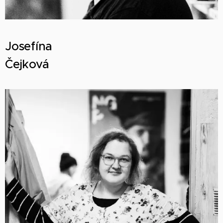
Josefína
Čejková