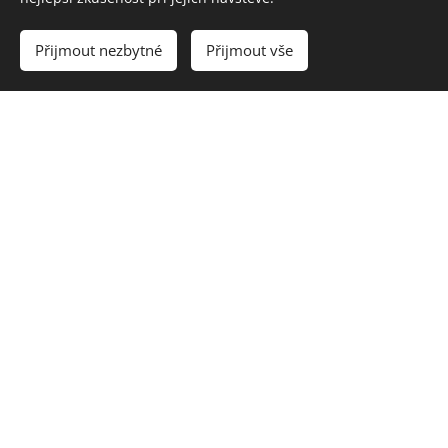
Přijmout nezbytné
Přijmout vše
Dagmar
Dolíhalová