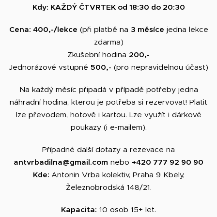
​Kdy: KAŽDÝ ČTVRTEK od 18:30 do 20:30
Cena: 400,-/lekce
(při platbě na
3 měsíce
jedna lekce
zdarma)
Zkušební hodina
200,-
Jednorázové vstupné
500,-
(pro nepravidelnou účast)
Na každý měsíc připadá v případě potřeby jedna
náhradní hodina, kterou je potřeba si rezervovat! Platit
lze převodem, hotově i kartou. Lze využít i dárkové
poukazy (i e-mailem).​
​Případné další dotazy a rezevace na
antvrbadilna@gmail.com
nebo
+420 777 92 90 90
​Kde:
Antonin Vrba kolektiv, Praha 9 Kbely,
Železnobrodská 148/21.
Kapacita:
10 osob 15+ let.