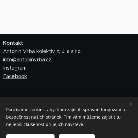
Kontakt
Antonin Vrba kolektiv z, ú. a s.r.o
info@antoninvrba.cz
Instagram
Facebook
Obchodní podmínky
Pravidla ochrany soukromí
Používáme cookies, abychom zajistili správné fungování a
bezpečnost našich stránek. Tím vám můžeme zajistit tu
Výroční zpráva
nejlepší zkušenost při jejich návštěvě.